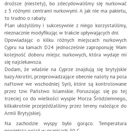
droższe (niestety), bo zdecydowaliśmy się nurkować
z 5 różnymi centrami nurkowymi. A jak nie ma pakietu,
to trudno o rabaty.
Plan ułożyliśmy i sukcesywnie z niego korzystaliśmy,
nieznacznie modyfikując w trakcie upływających dni.
Opowiadając o kilku różnych miejscach nurkowych
Cypru na łamach D24 jednocześnie zaproponuję Wam
kolejność doboru miejsc nurkowych, która wydaje mi
się najciekawsza.
Dodam, że właśnie na Cyprze znajdują się brytyjskie
bazy Akrotiri, przeprowadzające obecnie naloty na pola
naftowe we wschodniej Syrii, które są kontrolowane
przez tzw. Państwo Islamskie. Poruszając się po tej
trzeciej co do wielkości wyspie Morza Śródziemnego,
kilkakrotnie przejeżdżaliśmy przez tereny należące do
Armii Brytyjskiej.
Na zachodzie wyspy było gorąco. Temperatura
powietrza wciąż w granicach 30 C.