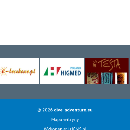
© 2026
dive-adventure.eu
Mapa witryny
Wykonanie:
iziCMS.pl