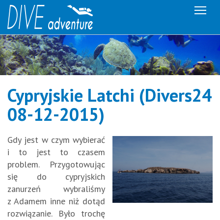
Me
Cypryjskie Latchi (Divers24
08-12-2015)
Gdy jest w czym wybierać
i to jest to czasem
problem. Przygotowując
się do cypryjskich
zanurzeń wybraliśmy
z Adamem inne niż dotąd
rozwiązanie. Było trochę