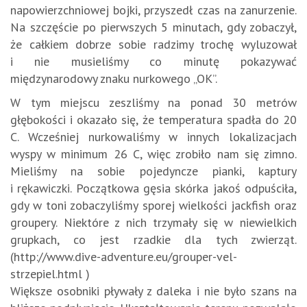
napowierzchniowej bojki, przyszedł czas na zanurzenie.
Na szczęście po pierwszych 5 minutach, gdy zobaczył,
że całkiem dobrze sobie radzimy trochę wyluzował
i nie musieliśmy co minutę pokazywać
międzynarodowy znaku nurkowego „OK”.
W tym miejscu zeszliśmy na ponad 30 metrów
głębokości i okazało się, że temperatura spadła do 20
C. Wcześniej nurkowaliśmy w innych lokalizacjach
wyspy w minimum 26 C, więc zrobiło nam się zimno.
Mieliśmy na sobie pojedyncze pianki, kaptury
i rękawiczki. Początkowa gęsia skórka jakoś odpuściła,
gdy w toni zobaczyliśmy sporej wielkości jackfish oraz
groupery. Niektóre z nich trzymały się w niewielkich
grupkach, co jest rzadkie dla tych zwierząt.
(http://www.dive-adventure.eu/grouper-vel-
strzepiel.html )
Większe osobniki pływały z daleka i nie było szans na