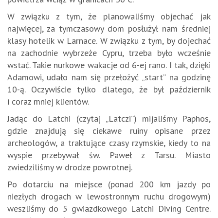
W związku z tym, że planowaliśmy objechać jak
najwięcej, za tymczasowy dom posłużył nam średniej
klasy hotelik w Larnace. W związku z tym, by dojechać
na zachodnie wybrzeże Cypru, trzeba było wcześnie
wstać. Takie nurkowe wakacje od 6-ej rano. I tak, dzięki
Adamowi, udało nam się przełożyć „start” na godzinę
10-ą. Oczywiście tylko dlatego, że był październik
i coraz mniej klientów.
Jadąc do Latchi (czytaj „Latczi”) mijaliśmy Paphos,
gdzie znajdują się ciekawe ruiny opisane przez
archeologów, a traktujące czasy rzymskie, kiedy to na
wyspie przebywał św. Paweł z Tarsu. Miasto
zwiedziliśmy w drodze powrotnej.
Po dotarciu na miejsce (ponad 200 km jazdy po
niezłych drogach w lewostronnym ruchu drogowym)
weszliśmy do 5 gwiazdkowego Latchi Diving Centre.