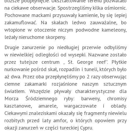
bliższe podpłynięcie. Ukształtowanie terenu pozwalało
na ciekawe obserwacje. Spostrzegliśmy kilka ośmiornic.
Pochowane mackami przysuwały kamienie, by się lepiej
zakamuflować. Na skałach ledwo zauważalne, bo
wtopione w otoczenie niczym podwodne kameleony,
leżały nieruchome skorpeny.
Drugie zanurzenie po niedługiej przerwie odbyliśmy
w niewielkiej odległości od wysepki. Nazwane zostało
przez tutejsze centrum „ St. George reef”. Płytkie
nurkowanie pośród skał, rozpadlin i tuneli, których było
aż dwa. Przez oba przepłynęliśmy po 2 razy obserwując
ciemne zakamarki rozjaśnione naszym sztucznym
światłem. Wszędzie pływały charakterystyczne dla
Morza Śródziemnego ryby: barweny, chromisy
kasztanowe, amarele, wargaczowate i oblady.
Ciekawymi znaleziskami okazały się fragmenty niewielu
rozbitych przed laty amfor, o których opowiem przy
okazji zanurzeń w części tureckiej Cypru.