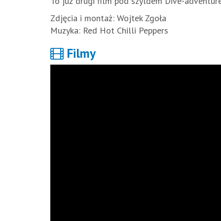
To już drugi film pod szyldem Dive-adventure
Zdjęcia i montaż: Wojtek Zgoła
Muzyka: Red Hot Chilli Peppers
Filmy