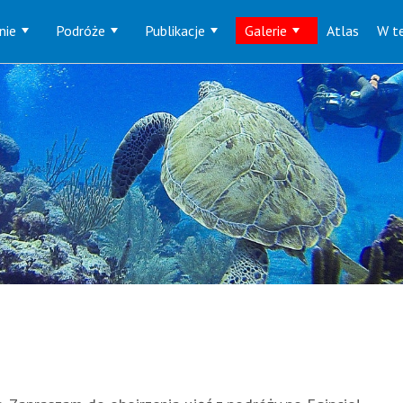
nie
Podróże
Publikacje
Galerie
Atlas
W te