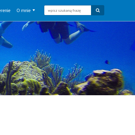
renie
O mnie