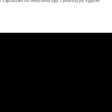
. Zapraszam do obejrzenia ujęć z podróży po Egipcie!