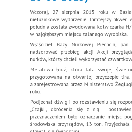
Wczoraj, 27 sierpnia 2015 roku w Bazie
nietuzinkowe wydarzenie. Tamtejszy akwen w
południa została zwodowana kotwiczarka H/M
w najgłębszym miejscu zalanego wyrobiska.
Właściciel Bazy Nurkowej Piechcin, pan 
nadzorować przebieg akcji. Akcji przygląd
nurków, którzy chcieli wykorzystać czwartko
Metalowa łódź, która lata swojej świetn
przygotowana na otwartej przyczepie tira
a zarejestrowana przez Ministerstwo Żeglu
roku.
Podjechał dźwig i po rozstawieniu się rozp
„Czajki”, obrócenia się z nią i postawie
przeznaczeniem było oznaczanie miejsc pog
środowiska przyrządów, 13 ton. Przyjechała 
stawali się świadkami.