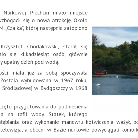
 Nurkowej Piechcin miało miejsce
zbogacił się o nową atrakcję. Około
 „Czajka”, którą następnie zatopiono
Krzysztof Chodakowski, starał się
ało się kilkadziesiąt osób, głównie
wy upalny dzień pod wodą.
ości miała już za sobą spoczywała
. Została wybudowana w 1967 roku,
gi Śródlądowej w Bydgoszczy w 1968
oczęto przygotowania do podniesienia
nia na tafli wody. Statek, którego
łębiania oraz wykonanie manewru kotwiczenia ważył, po 
telewizja, a obecni w Bazie nurkowie powyciągali komórk