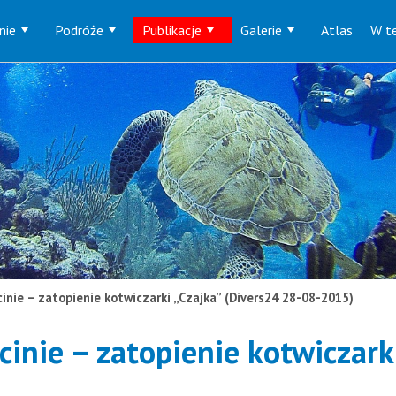
nie
Podróże
Publikacje
Galerie
Atlas
W te
inie – zatopienie kotwiczarki „Czajka” (Divers24 28-08-2015)
inie – zatopienie kotwiczarki