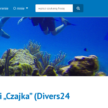
renie
O mnie
 „Czajka” (Divers24