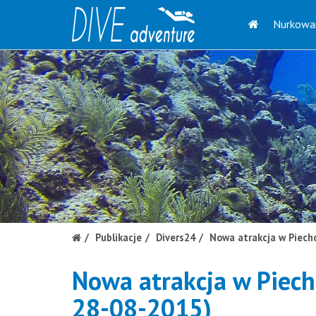
Nurkowa
Publikacje
Divers24
Nowa atrakcja w Piechc
Nowa atrakcja w Piechc
28-08-2015)