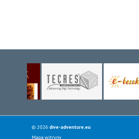
© 2026
dive-adventure.eu
Mapa witryny