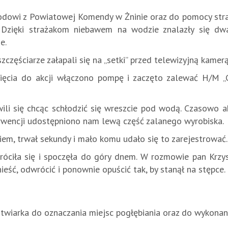
wodowi z Powiatowej Komendy w Żninie oraz do pomocy stra
Dzięki strażakom niebawem na wodzie znalazły się dwa 
e.
zczęściarze załapali się na „setki” przed telewizyjną kamerą
ięcia do akcji włączono pompę i zaczęto zalewać H/M „Cz
liwili się chcąc schłodzić się wreszcie pod wodą. Czasowo
erwencji udostępniono nam lewą część zalanego wyrobiska.
kiem, trwał sekundy i mało komu udało się to zarejestrować.
óciła się i spoczęła do góry dnem. W rozmowie pan Krzys
ść, odwrócić i ponownie opuścić tak, by stanął na stępce.
otwiarka do oznaczania miejsc pogłębiania oraz do wykona