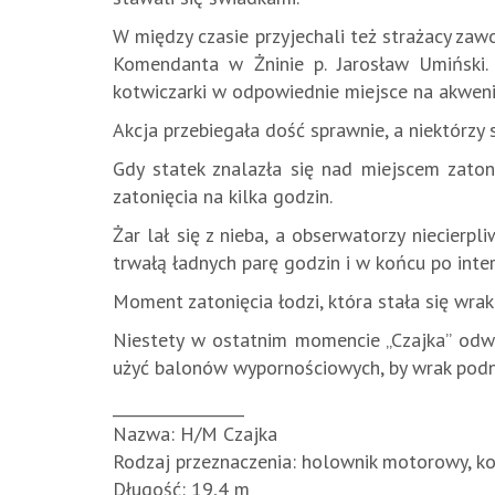
W między czasie przyjechali też strażacy za
Komendanta w Żninie p. Jarosław Umiński. 
kotwiczarki w odpowiednie miejsce na akweni
Akcja przebiegała dość sprawnie, a niektórzy s
Gdy statek znalazła się nad miejscem zaton
zatonięcia na kilka godzin.
Żar lał się z nieba, a obserwatorzy niecierp
trwałą ładnych parę godzin i w końcu po int
Moment zatonięcia łodzi, która stała się wra
Niestety w ostatnim momencie „Czajka” odwr
użyć balonów wypornościowych, by wrak podnie
_________________
Nazwa: H/M Czajka
Rodzaj przeznaczenia: holownik motorowy, k
Długość: 19,4 m