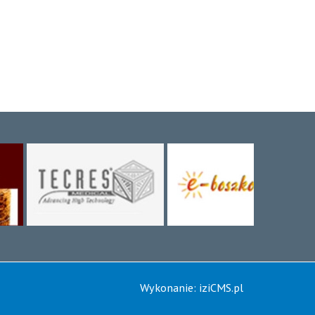
Wykonanie:
iziCMS.pl