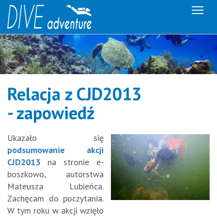
Me
Relacja z CJD2013
- zapowiedź
Ukazało się
podsumowanie akcji
CJD2013
na stronie e-
boszkowo, autorstwa
Mateusza Lubieńca.
Zachęcam do poczytania.
W tym roku w akcji wzięło