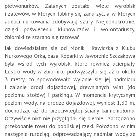
płetwonurków. Zalanych zostało wiele wyrobisk
i zalewów, w których lubimy się zanurzyć, a w których
adepci nurkowania zdobywają szlify. Niejednokrotnie,
dzięki poświeceniu klubowiczów i wolontariuszy,
zbiorniki te starano się ratować.
Jak dowiedziałem się od Moniki Hławiczka z Klubu
Nurkowego Orka, baza Koparki w Jaworznie Szczakowa
była wśród tych wyrobisk, które również ucierpiały.
Lustro wody w zbiorniku podwyższyło się aż o około
3 metry, co spowodowało wylanie się jej nadmiaru
i zalanie drogi dojazdowej, drewnianych wiat (do
poziomu stołów) i parkingu. W momencie krytycznym
poziom wody, na drodze dojazdowej, wyniósł 1,30 m,
dochodząc aż do przeciwległej ściany kamieniołomu.
Oczywiście nikt nie przyglądał się biernie i zarządzono
przekopanie rowu do pobliskiej rzeki. Położono w nim
następnie rurociąg, odprowadzający nadmiar wody ze