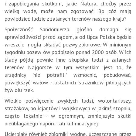
i zapobiegania skutkom, jakie Natura, choćby przez
wielką wodę, może nam zgotować. Bo cóż mają
powiedzieć ludzie z zalanych terenów naszego kraju?
Społeczność Sandomierza głośno domaga się
sprawiedliwości przed sądem, a od lipca Polska będzie
wreszcie mogła składać pozwy zbiorowe. W minionym
tygodniu pozew ów podpisało ponad 2000 osób. W ich
ślady pójdą pewnie inne skupiska ludzi z zalanych
terenów. Najgorsze w tym wszystkim jest to, że
urzędnicy 'nie potrafili' wzmocnić, pobudować,
powiększyć wałów - ostatnich strażników pilnujących
żywiołu rzek.
Wielkie poświęcenie zwykłych ludzi, wolontariuszy,
strażaków, policjantów i wojskowych w jakimś stopniu,
często lokalnie - w ogromnym, zmniejszyło skutki
nieubłaganego naporu fali kulminacyjnej.
Ucierpiały również zbiorniki wodne, uczęszczane przez