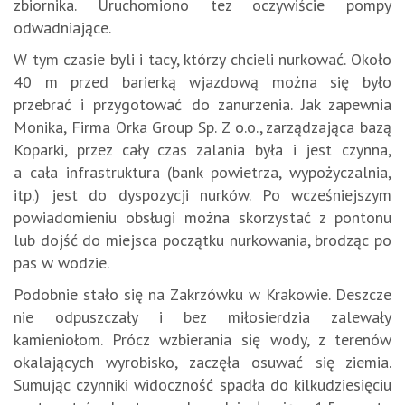
zbiornika. Uruchomiono tez oczywiście pompy
odwadniające.
W tym czasie byli i tacy, którzy chcieli nurkować. Około
40 m przed barierką wjazdową można się było
przebrać i przygotować do zanurzenia. Jak zapewnia
Monika, Firma Orka Group Sp. Z o.o., zarządzająca bazą
Koparki, przez cały czas zalania była i jest czynna,
a cała infrastruktura (bank powietrza, wypożyczalnia,
itp.) jest do dyspozycji nurków. Po wcześniejszym
powiadomieniu obsługi można skorzystać z pontonu
lub dojść do miejsca początku nurkowania, brodząc po
pas w wodzie.
Podobnie stało się na Zakrzówku w Krakowie. Deszcze
nie odpuszczały i bez miłosierdzia zalewały
kamieniołom. Prócz wzbierania się wody, z terenów
okalających wyrobisko, zaczęła osuwać się ziemia.
Sumując czynniki widoczność spadła do kilkudziesięciu