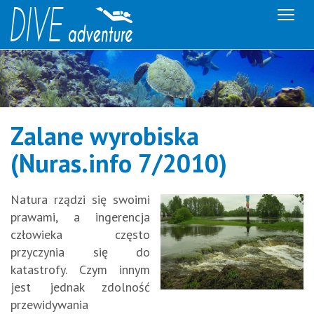
Me
Zalane wyrobiska
(Nuras.info 7/2010)
Natura rządzi się swoimi
prawami, a ingerencja
człowieka często
przyczynia się do
katastrofy. Czym innym
jest jednak zdolność
przewidywania