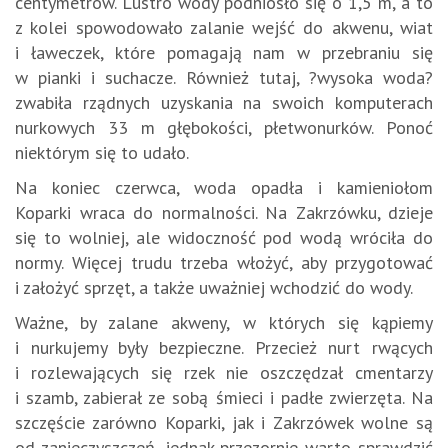
centymetrów. Lustro wody podniosło się o 1,5 m, a to
z kolei spowodowało zalanie wejść do akwenu, wiat
i ławeczek, które pomagają nam w przebraniu się
w pianki i suchacze. Również tutaj, ?wysoka woda?
zwabiła rządnych uzyskania na swoich komputerach
nurkowych 33 m głębokości, płetwonurków. Ponoć
niektórym się to udało.
Na koniec czerwca, woda opadła i kamieniołom
Koparki wraca do normalności. Na Zakrzówku, dzieje
się to wolniej, ale widoczność pod wodą wróciła do
normy. Więcej trudu trzeba włożyć, aby przygotować
i założyć sprzęt, a także uważniej wchodzić do wody.
Ważne, by zalane akweny, w których się kąpiemy
i nurkujemy były bezpieczne. Przecież nurt rwących
i rozlewających się rzek nie oszczędzał cmentarzy
i szamb, zabierał ze sobą śmieci i padłe zwierzęta. Na
szczęście zarówno Koparki, jak i Zakrzówek wolne są
od zanieczyszczeń, jednak przezornie warto sprawdzić